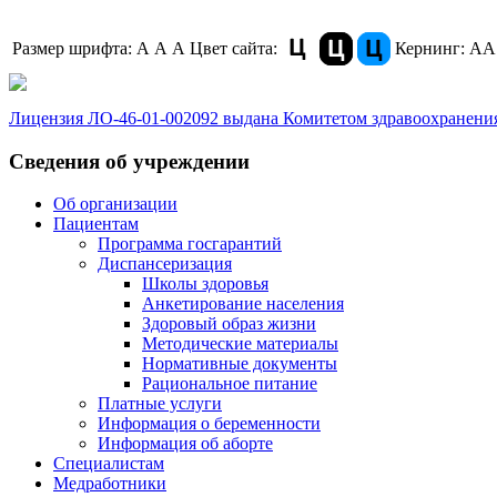
Размер шрифта:
A
A
A
Цвет сайта:
Кернинг:
АА
Лицензия ЛО-46-01-002092 выдана Комитетом здравоохранения
Сведения об учреждении
Об организации
Пациентам
Программа госгарантий
Диспансеризация
Школы здоровья
Анкетирование населения
Здоровый образ жизни
Методические материалы
Нормативные документы
Рациональное питание
Платные услуги
Информация о беременности
Информация об аборте
Специалистам
Медработники