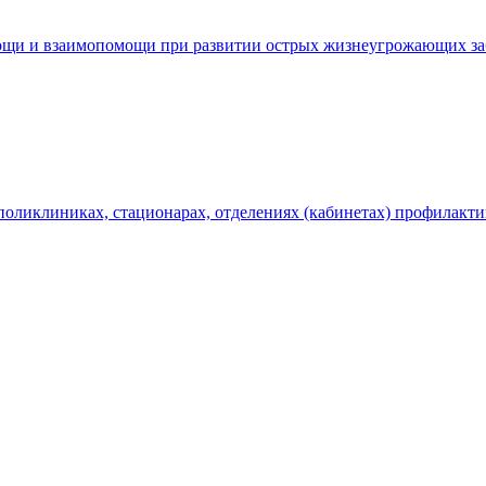
щи и взаимопомощи при развитии острых жизнеугрожающих заб
поликлиниках, стационарах, отделениях (кабинетах) профилакти